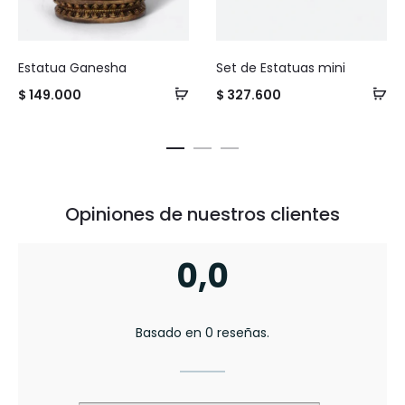
r
r
e
e
Estatua Ganesha
Set de Estatuas mini
$
149.000
$
327.600
Opiniones de nuestros clientes
0,0
Basado en 0 reseñas.