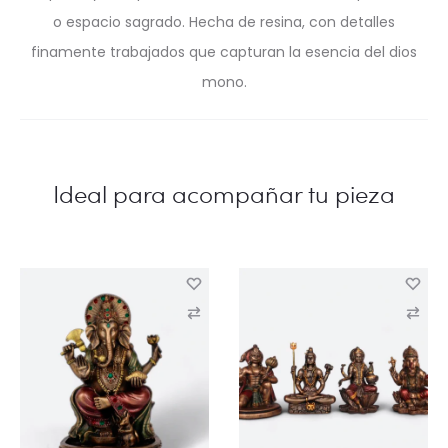
o espacio sagrado. Hecha de resina, con detalles
finamente trabajados que capturan la esencia del dios
mono.
C
C
o
o
m
m
p
p
a
a