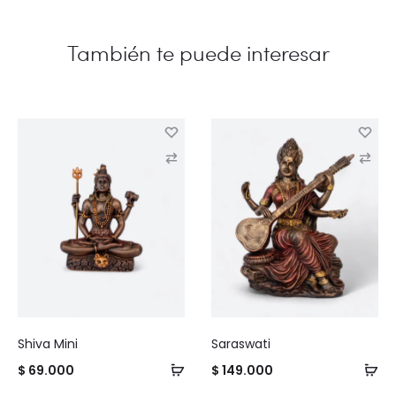
C
C
o
o
m
m
p
p
a
a
r
r
e
e
Shiva Mini
Saraswati
$
69.000
$
149.000