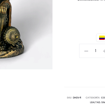
Estatua
Hanuman
cantidad
SKU:
DHDV4
CATEGORÍA:
CO
LEALTAD
,
SI