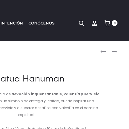
Search
Account
 INTENCIÓN
CONÓCENOS
0
Produc
TETRAGRAM
OM
EN
MANI
naviga
COBRE
PADME
HUM
tatua Hanuman
EN
COBRE
cia de
devoción inquebrantable, valentía y servicio
o un símbolo de entrega y lealtad, puede inspirar una
ervicio y a superar desafíos con valentía en el camino
espiritual.
cm Alto x 10 cm de Ancho x 10 cm de Profundidad.