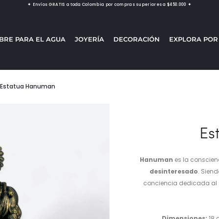
✦ Envíos GRATIS a toda Colombia por compras superiores a $450.000 ✦
BRE PARA EL AGUA
JOYERÍA
DECORACIÓN
EXPLORA POR
Estatua Hanuman
Es
Hanuman
es la conscien
desinteresado
. Siend
conciencia dedicada al s
Dimensiones:
18 