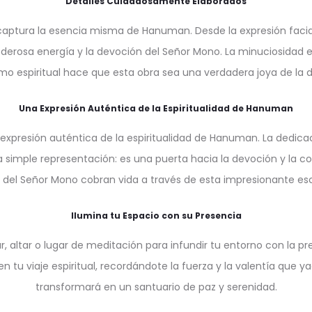
Detalles Cuidadosamente Elaborados
ptura la esencia misma de Hanuman. Desde la expresión facial 
erosa energía y la devoción del Señor Mono. La minuciosidad en 
mo espiritual hace que esta obra sea una verdadera joya de la 
Una Expresión Auténtica de la Espiritualidad de Hanuman
 expresión auténtica de la espiritualidad de Hanuman. La dedica
imple representación: es una puerta hacia la devoción y la con
 del Señor Mono cobran vida a través de esta impresionante esc
Ilumina tu Espacio con su Presencia
altar o lugar de meditación para infundir tu entorno con la p
n tu viaje espiritual, recordándote la fuerza y la valentía que y
transformará en un santuario de paz y serenidad.