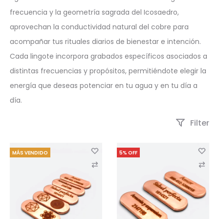
frecuencia y la geometría sagrada del Icosaedro,
aprovechan la conductividad natural del cobre para
acompañar tus rituales diarios de bienestar e intención.
Cada lingote incorpora grabados específicos asociados a
distintas frecuencias y propósitos, permitiéndote elegir la
energía que deseas potenciar en tu agua y en tu día a
día.
Filter
MÁS VENDIDO
5% OFF
C
C
o
o
m
m
p
p