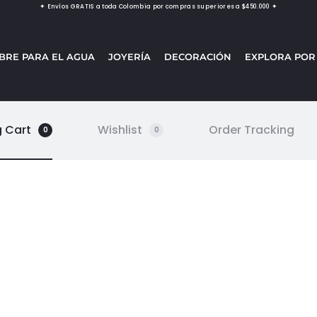
✦ Envíos GRATIS a toda Colombia por compras superiores a $450.000 ✦
BRE PARA EL AGUA
JOYERÍA
DECORACIÓN
EXPLORA POR
 Cart
Wishlist
Order Tracking
0
0