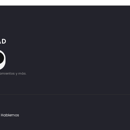
AD
→
zamientos y más.
Hablemos