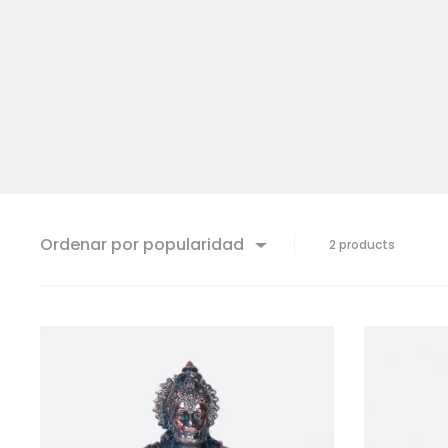
Ordenar por popularidad
Mostran
2 products
2
resultad
Sorted
by
populari