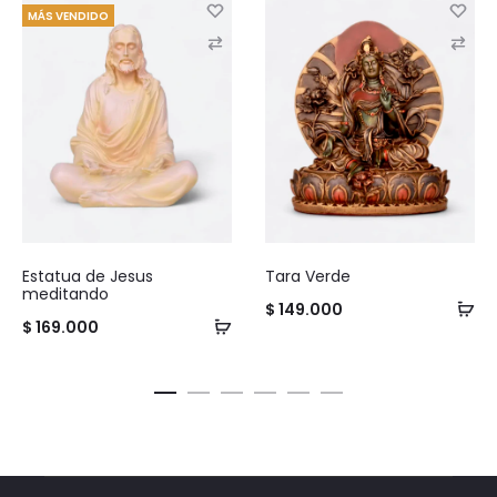
MÁS VENDIDO
C
C
o
o
m
m
p
p
a
a
r
r
e
e
Estatua de Jesus
Tara Verde
meditando
$
149.000
$
169.000