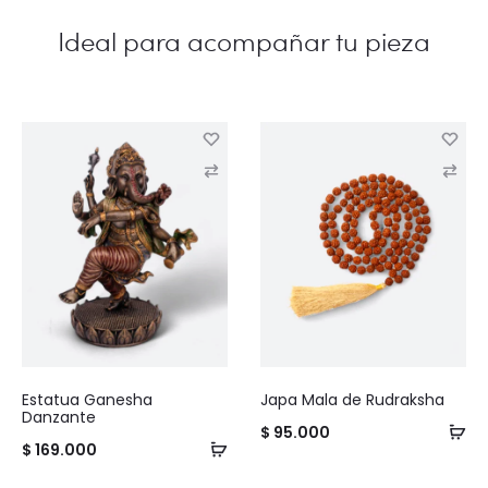
C
C
o
o
m
m
p
p
a
a
r
r
e
e
Estatua Ganesha
Japa Mala de Rudraksha
Danzante
$
95.000
$
169.000