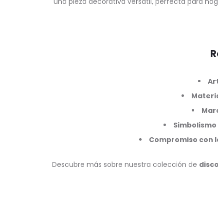
una pieza decorativa versátil, perfecta para ho
R
Ar
Materia
Marc
Simbolismo
Compromiso con la
Descubre más sobre nuestra colección de
disc