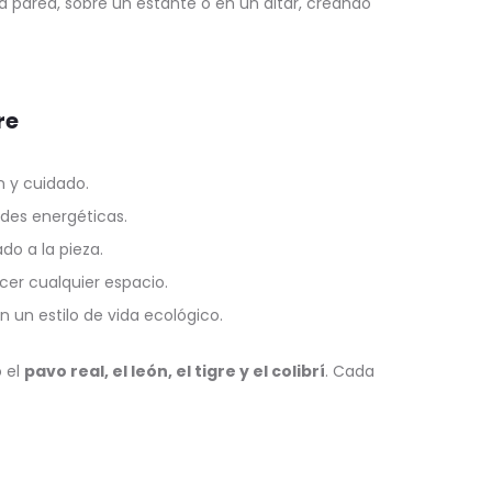
a pared, sobre un estante o en un altar, creando
re
n y cuidado.
des energéticas.
do a la pieza.
cer cualquier espacio.
n un estilo de vida ecológico.
o el
pavo real, el león, el tigre y el colibrí
. Cada