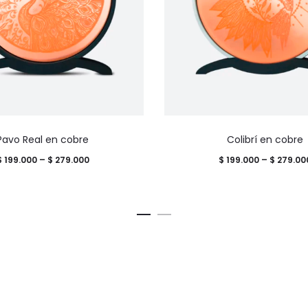
Este
Pavo Real en cobre
Colibrí en cobre
producto
Price
$
199.000
–
$
279.000
$
199.000
–
$
279.00
tiene
range:
múltiples
$ 199.000
variantes.
through
Las
$ 279.000
opciones
se
pueden