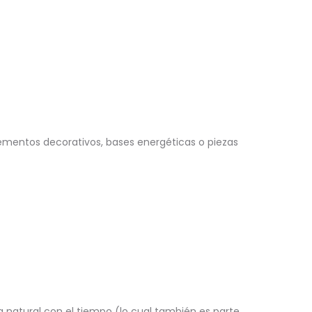
ementos decorativos, bases energéticas o piezas
 natural con el tiempo (lo cual también es parte