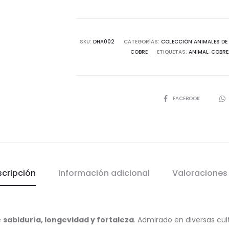
SKU:
DHA002
CATEGORÍAS:
COLECCIÓN ANIMALES DE
COBRE
ETIQUETAS:
ANIMAL
,
COBRE
SHARE
FACEBOOK
scripción
Información adicional
Valoracione
e
sabiduría, longevidad y fortaleza
. Admirado en diversas cult