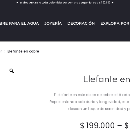
✦ Envíos GRATIS a toda Colombia por compras superiores a $450.000 ✦
BRE PARA EL AGUA
JOYERÍA
DECORACIÓN
EXPLORA POR
r
Elefante en cobre
Elefante e
El elefante en este disco de cobre está 
Representando sabiduría y longevidad, este 
desean un toque de serenidad y pr
$
199.000
–
$