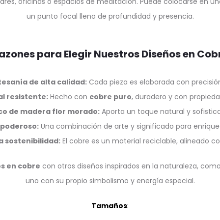
gares, oficinas o espacios de meditación. Puede colocarse en un
un punto focal lleno de profundidad y presencia.
azones para Elegir Nuestros Diseños en Cob
tesanía de alta calidad:
Cada pieza es elaborada con precisió
l resistente:
Hecho con
cobre puro
, duradero y con propieda
o de madera flor morado:
Aporta un toque natural y sofistica
 poderoso:
Una combinación de arte y significado para enrique
 sostenibilidad:
El cobre es un material reciclable, alineado co
os en cobre
con otros diseños inspirados en la naturaleza, com
uno con su propio simbolismo y energía especial.
Tamaños
: