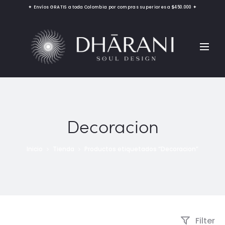
✦ Envíos GRATIS a toda Colombia por compras superiores a $450.000 ✦
Decoracion
Inicio
Tienda
Productos etiquetados “Decoracion”
Filter