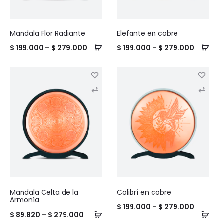
r
r
e
e
Mandala Flor Radiante
Elefante en cobre
Price
Price
$
199.000
–
$
279.000
$
199.000
–
$
279.000
range:
range:
$ 199.000
$ 199.
C
C
through
throug
o
o
$ 279.000
$ 279.
m
m
p
p
a
a
r
r
e
e
Mandala Celta de la
Colibrí en cobre
Armonía
Price
$
199.000
–
$
279.000
Price
$
89.820
–
$
279.000