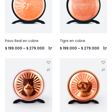
m
m
p
p
a
a
r
r
e
e
Pavo Real en cobre
Tigre en cobre
Price
Price
$
199.000
–
$
279.000
$
199.000
–
$
279.000
range:
range:
$ 199.000
$ 199.
C
C
through
throug
o
o
$ 279.000
$ 279.
m
m
p
p
a
a
r
r