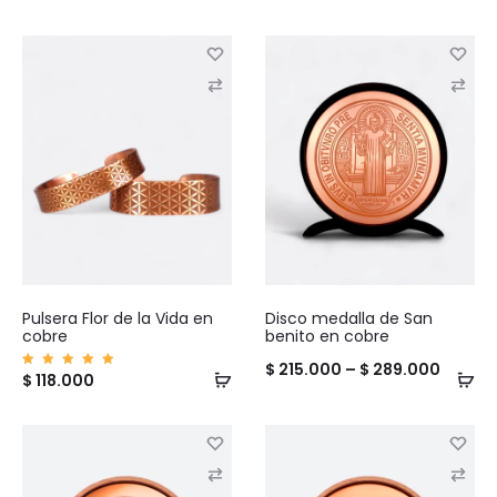
C
C
o
o
m
m
p
p
a
a
r
r
e
e
Pulsera Flor de la Vida en
Disco medalla de San
cobre
benito en cobre
Price
$
215.000
–
$
289.000
Valorad
$
118.000
o en
range:
5.00
de 5
$ 215.
throug
C
C