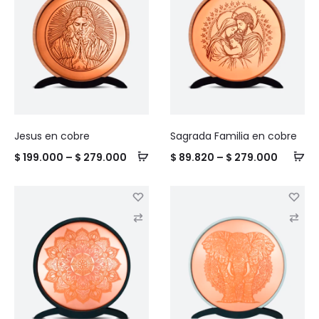
$ 289.
o
o
m
m
p
p
a
a
r
r
e
e
Jesus en cobre
Sagrada Familia en cobre
Price
Price
$
199.000
–
$
279.000
$
89.820
–
$
279.000
range:
range:
$ 199.000
$ 89.82
C
C
through
throug
o
o
$ 279.000
$ 279.0
m
m
p
p
a
a