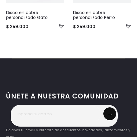
e
e
Disco en cobre
Disco en cobre
personalizado Gato
personalizado Perro
$
259.000
$
259.000
ÚNETE A NUESTRA COMUNIDAD
→
Déjanos tu email y entérate de descuentos, novedades, lanzamientos y
más.