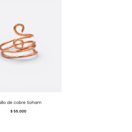
Este
illo de cobre Soham
producto
$
55.000
tiene
múltiples
variantes.