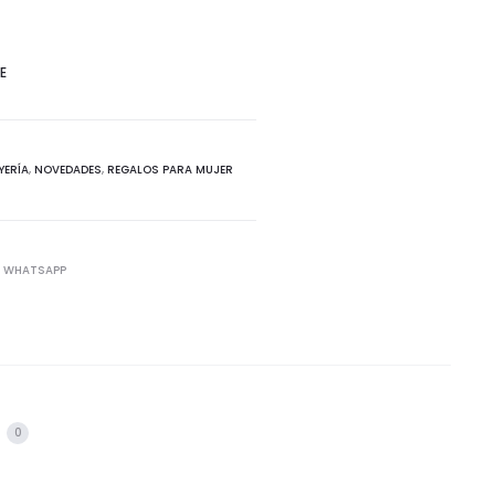
E
YERÍA
,
NOVEDADES
,
REGALOS PARA MUJER
WHATSAPP
s
0