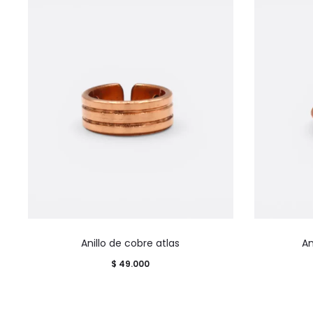
Este
Anillo de cobre atlas
An
producto
$
49.000
tiene
múltiples
variantes.