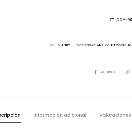
cobre
cobra
cantidad
COMPAR
SKU:
DHAN02
CATEGORÍAS:
ANILLOS
,
EN COBRE
,
JO
SHARE
FACEBOOK
scripción
Información adicional
Valoracione