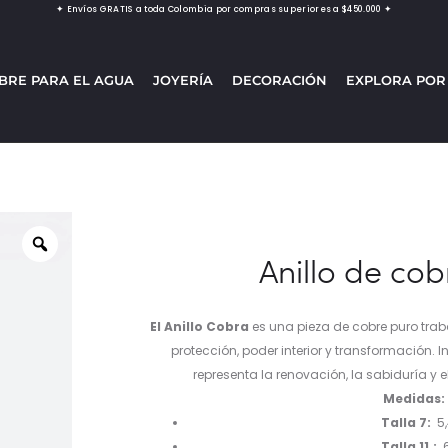
✦ Envíos GRATIS a toda Colombia por compras superiores a $450.000 ✦
BRE PARA EL AGUA
JOYERÍA
DECORACIÓN
EXPLORA POR
Anillo de co
El Anillo Cobra
es una pieza de cobre puro tra
protección, poder interior y transformación. I
representa la renovación, la sabiduría y el
Medidas:
Talla 7:
5
Talla 11.:
6