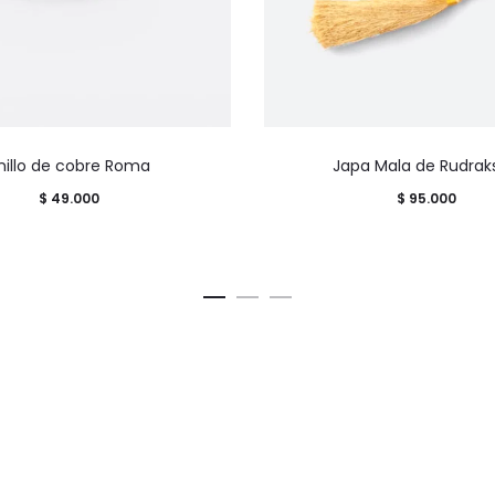
Este
nillo de cobre Roma
Japa Mala de Rudrak
producto
$
49.000
$
95.000
tiene
múltiples
variantes.
Las
opciones
se
pueden
elegir
en