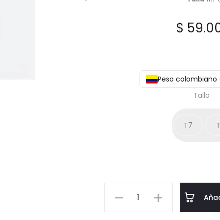
$
59.0
Peso colombiano 
Talla
T7
T
Anillo
Añad
de