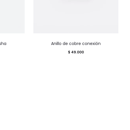
Este
sha
Anillo de cobre conexión
produ
$
49.000
tiene
múlti
varian
Las
opcio
se
pued
elegir
en