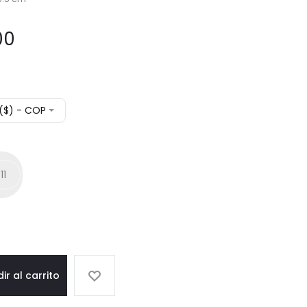
00
($) - COP
11
ir al carrito