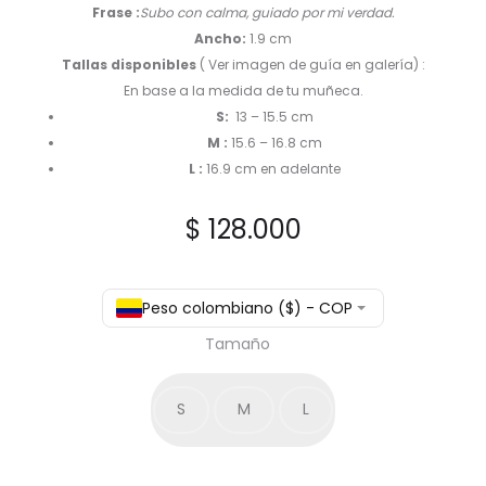
Frase :
Subo con calma, guiado por mi verdad.
Ancho:
1.9 cm
Tallas disponibles
( Ver imagen de guía en galería) :
En base a la medida de tu muñeca.
S:
13 – 15.5 cm
M :
15.6 – 16.8 cm
L :
16.9 cm en adelante
$
128.000
Peso colombiano ($) - COP
Tamaño
S
M
L