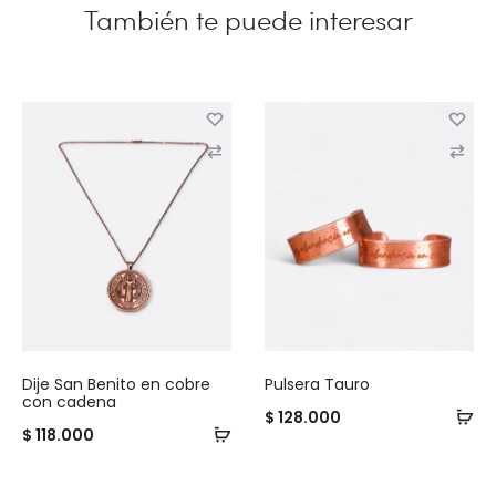
C
C
o
o
m
m
p
p
a
a
r
r
e
e
Dije San Benito en cobre
Pulsera Tauro
con cadena
$
128.000
$
118.000