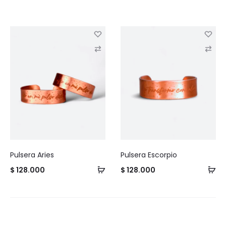
C
C
o
o
m
m
p
p
a
a
r
r
e
e
Pulsera Aries
Pulsera Escorpio
$
128.000
$
128.000