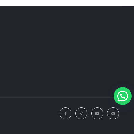
Go
to
to