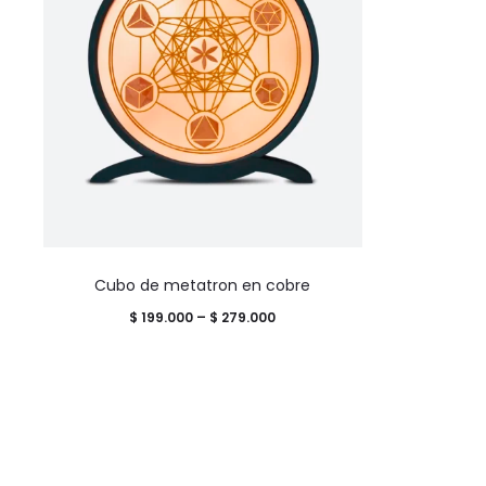
Este
Cubo de metatron en cobre
producto
Price
$
199.000
–
$
279.000
tiene
range:
múltiples
$ 199.000
variantes.
through
Las
$ 279.000
opciones