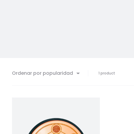
Ordenar por popularidad
Mostrand
1 product
el
único
resultado