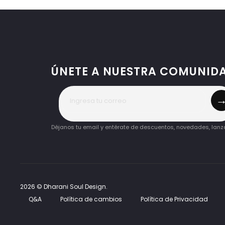
se
pueden
elegir
en
la
ÚNETE A NUESTRA COMUNID
página
de
producto
Déjanos tu email y entérate de descuentos, novedades, lan
2026 © Dharani Soul Design.
Q&A
Política de cambios
Política de Privacidad