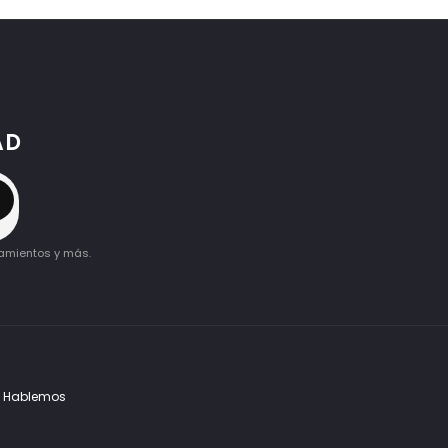
AD
→
zamientos y más.
Hablemos