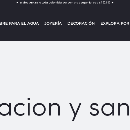
✦ Envíos GRATIS a toda Colombia por compras superiores a $450.000 ✦
BRE PARA EL AGUA
JOYERÍA
DECORACIÓN
EXPLORA POR
acion y san