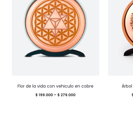
se
pueden
elegir
en
la
página
de
producto
Este
Flor de la vida con vehiculo en cobre
Árbol
producto
Price
$
199.000
–
$
279.000
tiene
range:
múltiples
$ 199.000
variantes.
through
Las
$ 279.000