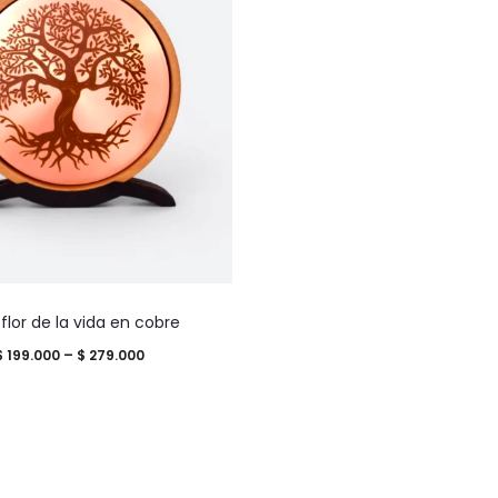
se
pueden
elegir
en
la
página
de
producto
Este
 flor de la vida en cobre
producto
Price
$
199.000
–
$
279.000
tiene
range:
múltiples
$ 199.000
variantes.
through
Las
$ 279.000