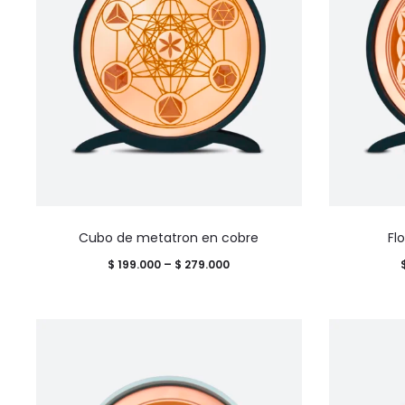
Este
Cubo de metatron en cobre
Fl
producto
Price
$
199.000
–
$
279.000
tiene
range:
múltiples
$ 199.000
variantes.
through
Las
$ 279.000
opciones