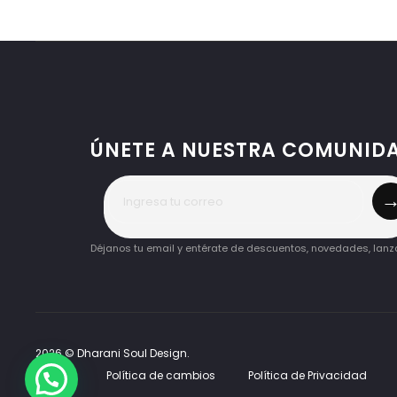
opciones
se
pueden
elegir
en
la
ÚNETE A NUESTRA COMUNID
página
de
producto
Déjanos tu email y entérate de descuentos, novedades, lan
2026 © Dharani Soul Design.
Q&A
Política de cambios
Política de Privacidad