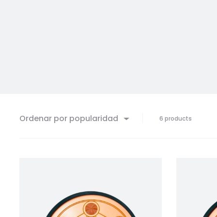
Ordenar por popularidad
Mostran
6 products
6
resulta
Sorted
by
populari