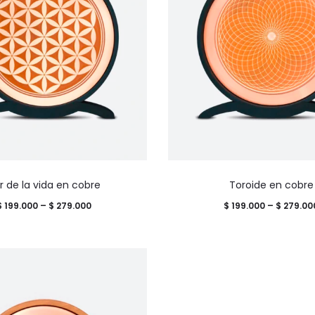
Este
or de la vida en cobre
Toroide en cobre
producto
Price
$
199.000
–
$
279.000
$
199.000
–
$
279.00
tiene
range:
múltiples
$ 199.000
variantes.
through
Las
$ 279.000
opciones