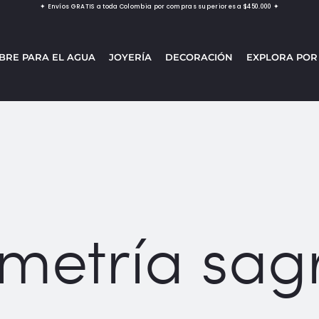
✦ Envíos GRATIS a toda Colombia por compras superiores a $450.000 ✦
BRE PARA EL AGUA
JOYERÍA
DECORACIÓN
EXPLORA POR
metría sag