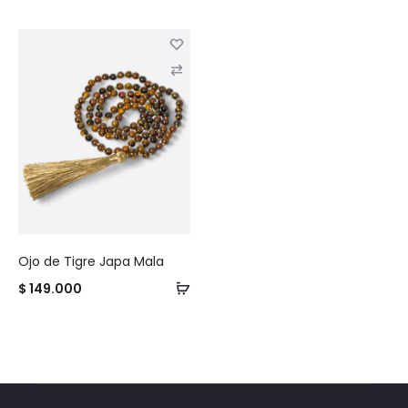
C
o
m
p
a
r
e
Ojo de Tigre Japa Mala
$
149.000