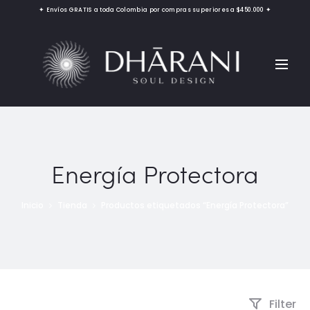
✦ Envíos GRATIS a toda Colombia por compras superiores a $450.000 ✦
Energía Protectora
Inicio
Tienda
Productos etiquetados “Energía Protectora”
Filter