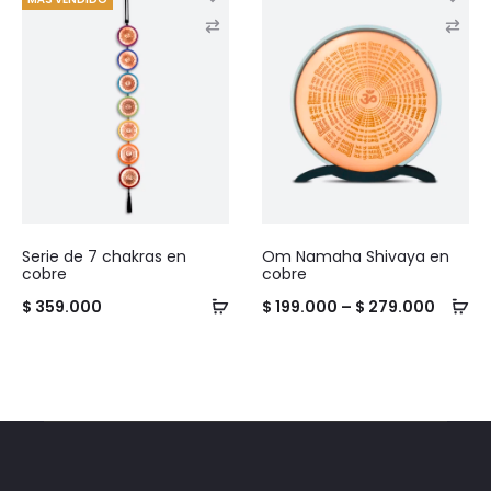
C
C
o
o
m
m
p
p
a
a
r
r
e
e
Serie de 7 chakras en
Om Namaha Shivaya en
cobre
cobre
Price
$
359.000
$
199.000
–
$
279.000
range:
$ 199.
throug
$ 279.