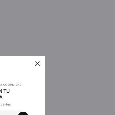
 LA COMUNIDAD
N TU
A
igentes.